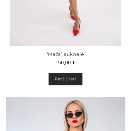
‘Maža’ suknelė
150,00
€
Peržiūrėti