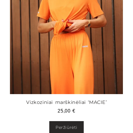
Vizkoziniai marškinėliai ‘MACIE’
25,00
€
Peržiūrėti