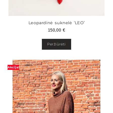
Leopardinė suknelė ‘LEO’
150,00
€
Peržiūrėti
Akcija!