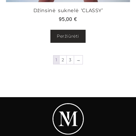
Džinsinė suknelė ‘CLASSY’
95,00
€
Peržiūrėti
1
2
3
→