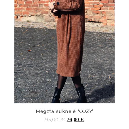
Megzta suknelė ‘COZY’
95,00
€
76,00
€