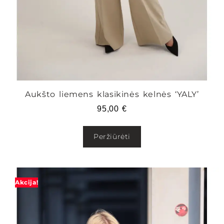
Aukšto liemens klasikinės kelnės ‘YALY’
95,00
€
Peržiūrėti
Akcija!