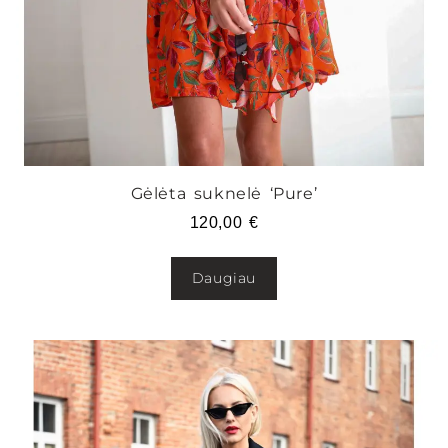
Gėlėta suknelė ‘Pure’
120,00
€
Daugiau