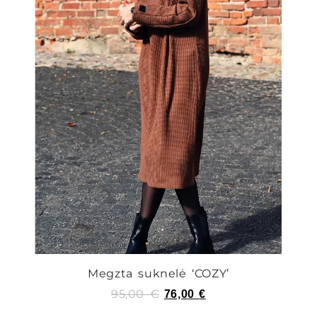
Megzta suknelė ‘COZY’
95,00
€
76,00
€