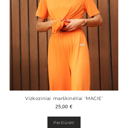
Vizkoziniai marškinėliai ‘MACIE’
25,00
€
Peržiūrėti