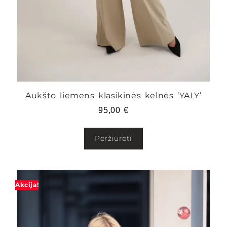
Aukšto liemens klasikinės kelnės ‘YALY’
95,00
€
Peržiūrėti
Akcija!