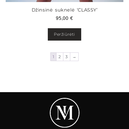
Džinsinė suknelė ‘CLASSY’
95,00
€
Peržiūrėti
1
2
3
→