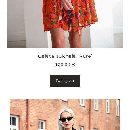
Gėlėta suknelė ‘Pure’
120,00
€
Daugiau