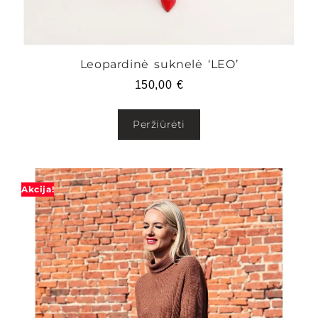
Leopardinė suknelė ‘LEO’
150,00
€
Peržiūrėti
Akcija!