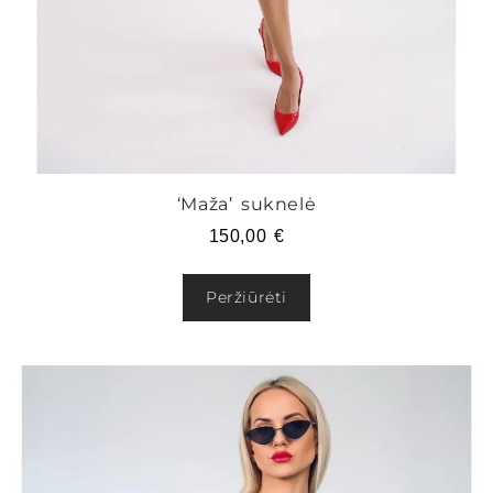
‘Maža’ suknelė
150,00
€
Peržiūrėti